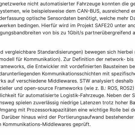
gnetzwerke nicht automatisierter Fahrzeuge konnten die g
Systemen, wie beispielsweise dem CAN-BUS, ausreichend erf
derfassung optische Sensordaten benötigt, welche mehr D
werken bedingen. Hierfür wird im Projekt SAFE20 unter an
ungsbandbreiten von bis zu 1Gbit/s partnerübergreifend a
d vergleichbare Standardisierungen) bewegen sich hierbei n
dell für Kommunikation). Zur Definition der network- bis 
Frameworks, die Entwickler mit vordefinierten Bausteinen 
e darunterliegenden Kommunikationsschichten mit spezifisch
rks auf verschiedene Middlewares. STW analysiert deshalb
zieller und open-source Frameworks (wie z. B.: ROS, ROS2
lichkeit für automatisierte Logistik-Fahrzeuge. Neben der S
weg spielen zuverlässig niedrige Latenzen trotz hoher Ba
mgang mit Prozessorkapazitäten eine wichtige Rolle bei d
Darüber hinaus wird der Portierungsaufwand bestehender 
n Kommunikations-Middlewares geprüft.