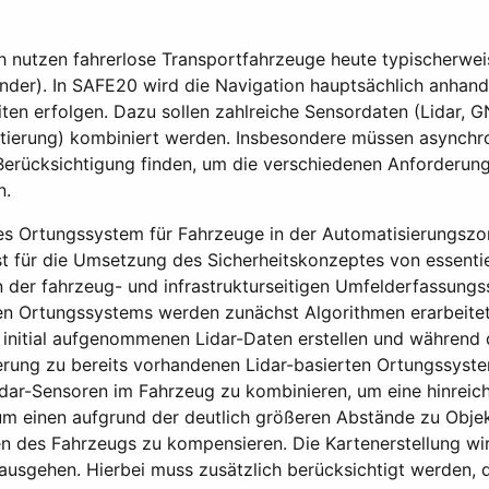
h nutzen fahrerlose Transportfahrzeuge heute typischerwei
onder). In SAFE20 wird die Navigation hauptsächlich anhand
n erfolgen. Dazu sollen zahlreiche Sensordaten (Lidar, GNS
ntierung) kombiniert werden. Insbesondere müssen asynchro
rücksichtigung finden, um die verschiedenen Anforderunge
n.
tes Ortungssystem für Fahrzeuge in der Automatisierungsz
st für die Umsetzung des Sicherheitskonzeptes von essenti
der fahrzeug- und infrastrukturseitigen Umfelderfassungss
en Ortungssystems werden zunächst Algorithmen erarbeitet
 initial aufgenommenen Lidar-Daten erstellen und während d
terung zu bereits vorhandenen Lidar-basierten Ortungssystem
dar-Sensoren im Fahrzeug zu kombinieren, um eine hinrei
zum einen aufgrund der deutlich größeren Abstände zu Obj
des Fahrzeugs zu kompensieren. Die Kartenerstellung wird
nausgehen. Hierbei muss zusätzlich berücksichtigt werden, 