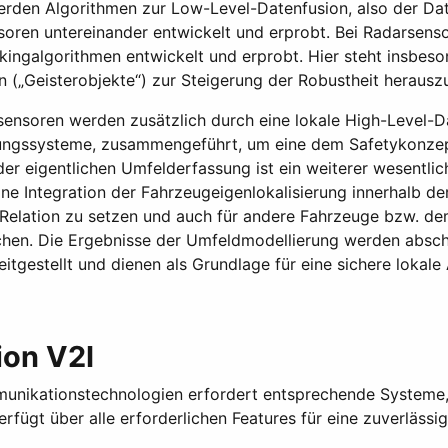
 werden Algorithmen zur Low-Level-Datenfusion, also der D
nsoren untereinander entwickelt und erprobt. Bei Radarsen
ngalgorithmen entwickelt und erprobt. Hier steht insbeso
n („Geisterobjekte“) zur Steigerung der Robustheit herauszuf
sensoren werden zusätzlich durch eine lokale High-Level-Da
ssungssysteme, zusammengeführt, um eine dem Safetykonze
er eigentlichen Umfelderfassung ist ein weiterer wesentlic
 Integration der Fahrzeugeigenlokalisierung innerhalb de
e Relation zu setzen und auch für andere Fahrzeuge bzw. 
en. Die Ergebnisse der Umfeldmodellierung werden abschl
reitgestellt und dienen als Grundlage für eine sichere lokal
on V2I
nikationstechnologien erfordert entsprechende Systeme,
fügt über alle erforderlichen Features für eine zuverläss