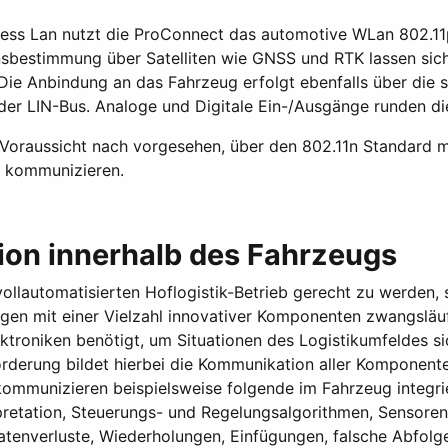
ss Lan nutzt die ProConnect das automotive WLan 802.11p 
nsbestimmung über Satelliten wie GNSS und RTK lassen sic
 Die Anbindung an das Fahrzeug erfolgt ebenfalls über di
er LIN-Bus. Analoge und Digitale Ein-/Ausgänge runden d
er Voraussicht nach vorgesehen, über den 802.11n Standard 
s kommunizieren.
n innerhalb des Fahrzeugs
llautomatisierten Hoflogistik-Betrieb gerecht zu werden, s
eugen mit einer Vielzahl innovativer Komponenten zwangslä
ktroniken benötigt, um Situationen des Logistikumfeldes si
rderung bildet hierbei die Kommunikation aller Komponente
ommunizieren beispielsweise folgende im Fahrzeug integri
tation, Steuerungs- und Regelungsalgorithmen, Sensoren, 
tenverluste, Wiederholungen, Einfügungen, falsche Abfolg