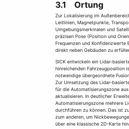
3.1 Ortung
Zur Lokalisierung im Außenbereic
Leitlinien, Magnetpunkte, Transp
Umgebungsmerkmalen und Satellite
präzisen Pose (Position und Orie
Frequenzen und Konfidenzwerte Be
direkt neben Gebäuden zu erfülle
SICK entwickeln ein Lidar-basier
hinreichenden Fahrzeugposition i
notwendige übergeordnete Fusion 
Zur Umsetzung des Lidar-basiert
für die Automatisierungszone aus
aktualisieren. In deutlicher Erwei
Automatisierungszone mehrere Li
durchführen zu können. Das ist 
zum anderen, um Nickbewegungen 
über eine klassische 2D-Karte hi