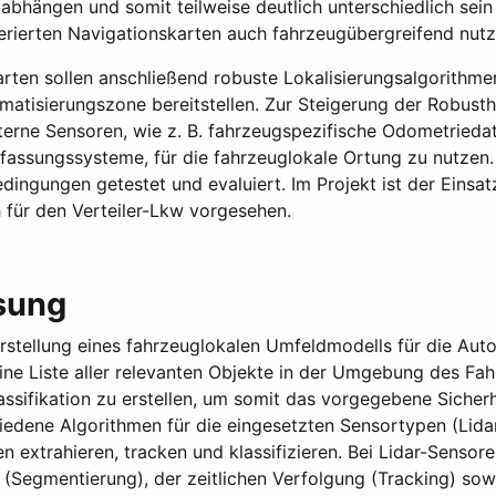
bhängen und somit teilweise deutlich unterschiedlich sein
nerierten Navigationskarten auch fahrzeugübergreifend nut
rten sollen anschließend robuste Lokalisierungsalgorithmen
matisierungszone bereitstellen. Zur Steigerung der Robusth
 externe Sensoren, wie z. B. fahrzeugspezifische Odometried
fassungssysteme, für die fahrzeuglokale Ortung zu nutzen
dingungen getestet und evaluiert. Im Projekt ist der Eins
für den Verteiler-Lkw vorgesehen.
sung
Erstellung eines fahrzeuglokalen Umfeldmodells für die Aut
 eine Liste aller relevanten Objekte in der Umgebung des Fah
assifikation zu erstellen, um somit das vorgegebene Sicher
dene Algorithmen für die eingesetzten Sensortypen (Lidar,
extrahieren, tracken und klassifizieren. Bei Lidar-Sensor
(Segmentierung), der zeitlichen Verfolgung (Tracking) sow